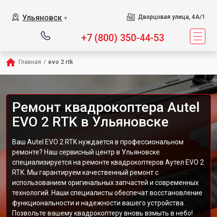
Ульяновск
Дворцовая улица, 4А/1
▼
+7 (800) 350-44-53
Главная
/
evo 2 rtk
Ремонт квадрокоптера Autel
EVO 2 RTK в Ульяновске
Ваш Autel EVO 2 RTK нуждается в профессиональном
ремонте? Наш сервисный центр в Ульяновске
специализируется на ремонте квадрокоптеров Аутел EVO 2
RTK. Мы гарантируем качественный ремонт с
использованием оригинальных запчастей и современных
технологий. Наши специалисты обеспечат восстановление
функциональности и надежности вашего устройства.
Позвольте вашему квадрокоптеру вновь взмыть в небо!