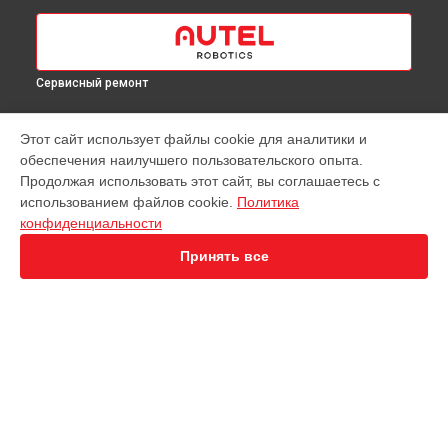
Сервисный ремонт
МОДЕЛИ
Этот сайт использует файлы cookie для аналитики и
обеспечения наилучшего пользовательского опыта.
EVO Nano+
Продолжая использовать этот сайт, вы соглашаетесь с
EVO 2 Dual 640T
использованием файлов cookie.
Политика
EVO 2 Enterprise
конфиденциальности
EVO Max 4T
Robotics Evo Lite
Принять все
СТРАНИЦЫ
Гарантия
Доставка
Контакты
Карта сайта
КОНТАКТЫ